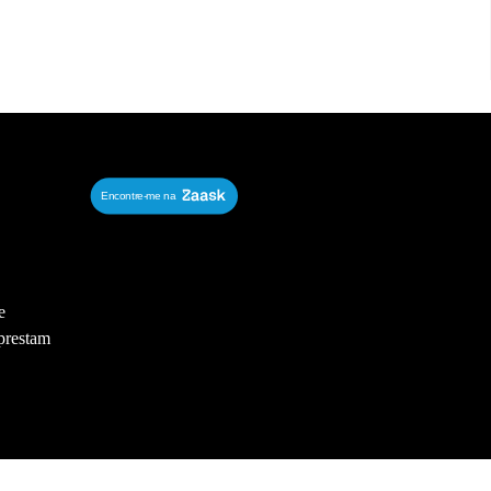
e
 prestam